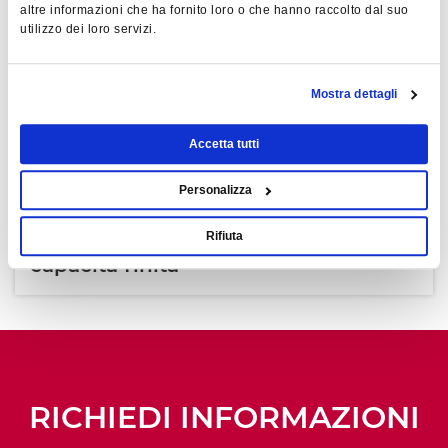
parametri di processo
altre informazioni che ha fornito loro o che hanno raccolto dal suo
utilizzo dei loro servizi.
MTZ+
Gestione
Mostra dettagli
Manutenzione a guasto e
Accetta tutti
preventive
Personalizza
CM+
Carico macchine a
Rifiuta
capacità finita
RICHIEDI INFORMAZIONI