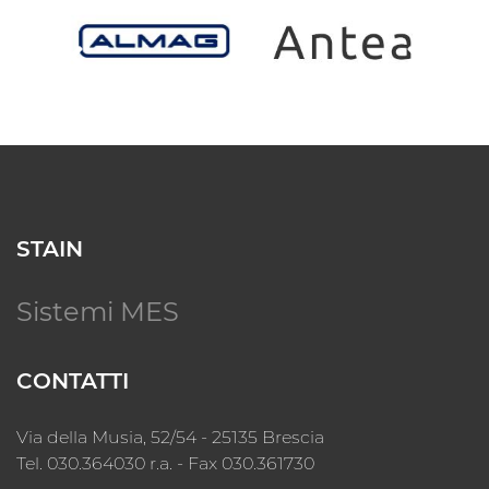
STAIN
Sistemi MES
CONTATTI
Via della Musia, 52/54 - 25135 Brescia
Tel. 030.364030 r.a. - Fax 030.361730