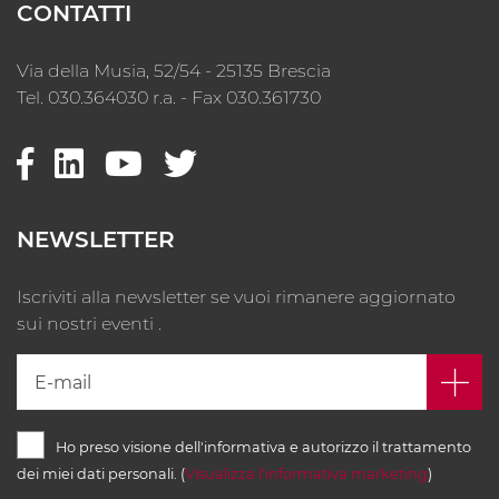
CONTATTI
Via della Musia, 52/54 - 25135 Brescia
Tel. 030.364030 r.a. - Fax 030.361730
NEWSLETTER
Iscriviti alla newsletter se vuoi rimanere aggiornato
sui nostri eventi .
Ho preso visione dell'informativa e autorizzo il trattamento
dei miei dati personali. (
Visualizza l'informativa marketing
)