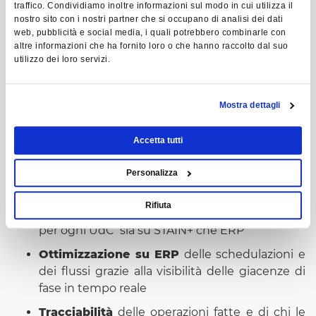
traffico. Condividiamo inoltre informazioni sul modo in cui utilizza il
nostro sito con i nostri partner che si occupano di analisi dei dati
web, pubblicità e social media, i quali potrebbero combinarle con
altre informazioni che ha fornito loro o che hanno raccolto dal suo
utilizzo dei loro servizi.
Vantaggi
Mostra dettagli
Accetta tutti
LGT+, il software per la logistica di reparto, consente:
Identificazione automatica
di ogni Unità di
Personalizza
Contenimento (UdC)
Rifiuta
Visibilità in tempo reale
delle giacenze di fase
per ogni UdC sia su STAIN+ che ERP
Ottimizzazione su ERP
delle schedulazioni e
dei flussi grazie alla visibilità delle giacenze di
fase in tempo reale
Tracciabilità
delle operazioni fatte e di chi le