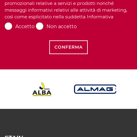
promozionali relative a servizi e prodotti nonché
messaggi informativi relativi alle attività di marketing,
così come esplicitato nella suddetta Informativa
Accetto
Non accetto
CONFERMA