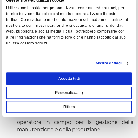
Questo sito web utilizza i cookie
Utilizziamo i cookie per personalizzare contenuti ed annunci, per
fornire funzionalità dei social media e per analizzare il nostro
traffico. Condividiamo inoltre informazioni sul modo in cui utilizza il
nostro sito con i nostri partner che si occupano di analisi dei dati
web, pubblicità e social media, i quali potrebbero combinarle con
altre informazioni che ha fornito loro o che hanno raccolto dal suo
utilizzo dei loro servizi.
Mostra dettagli
Vantaggi
Accetta tutti
Personalizza
I vantaggi di MTZ+, il software per la gestione della
manutenzione:
Rifiuta
Un’
unica piattaforma
e un’
unica interfaccia
operatore in campo per la gestione della
manutenzione e della produzione