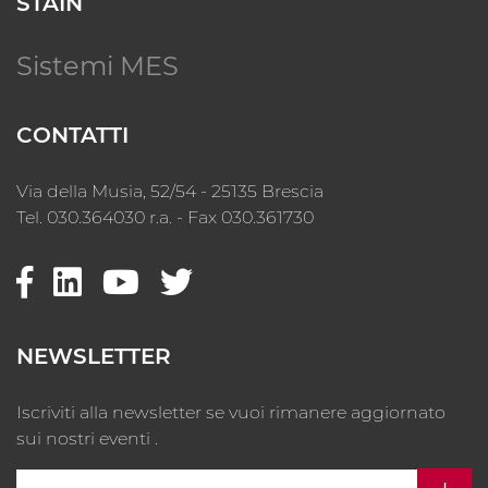
STAIN
Sistemi MES
CONTATTI
Via della Musia, 52/54 - 25135 Brescia
Tel. 030.364030 r.a. - Fax 030.361730
NEWSLETTER
Iscriviti alla newsletter se vuoi rimanere aggiornato
sui nostri eventi .