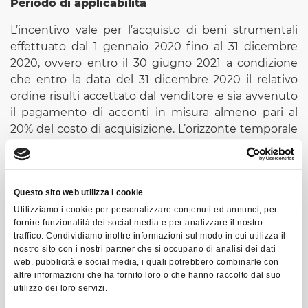
Periodo di applicabilità
L’incentivo vale per l’acquisto di beni strumentali
effettuato dal 1 gennaio 2020 fino al 31 dicembre
2020, ovvero entro il 30 giugno 2021 a condizione
che entro la data del 31 dicembre 2020 il relativo
ordine risulti accettato dal venditore e sia avvenuto
il pagamento di acconti in misura almeno pari al
20% del costo di acquisizione. L’orizzonte temporale
per la consegna è quindi al massimo di
18 mesi
,
mentre nell’attuale disciplina era di 24 mesi.
Per gli investimenti in beni strumentali – sia quelli
Questo sito web utilizza i cookie
“normali” sia quelli 4.0 – il credito d’imposta può
Utilizziamo i cookie per personalizzare contenuti ed annunci, per
essere
utilizzato in compensazione in cinque
fornire funzionalità dei social media e per analizzare il nostro
traffico. Condividiamo inoltre informazioni sul modo in cui utilizza il
quote annuali
“a decorrere dall’anno successivo a
nostro sito con i nostri partner che si occupano di analisi dei dati
quello dell’avvenuta interconnessione”. Sono state
web, pubblicità e social media, i quali potrebbero combinarle con
quindi accolte le richieste di Confindustria che
altre informazioni che ha fornito loro o che hanno raccolto dal suo
aveva chiesto di non limitare la compensazione ai
utilizzo dei loro servizi.
soli pagamenti di tributi, ma di consentirne l’utilizzo