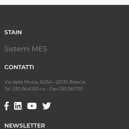
STAIN
Sistemi MES
CONTATTI
Via della Musia, 52/54 - 25135 Brescia
Tel. 030.364030 r.a. - Fax 030.361730
NEWSLETTER