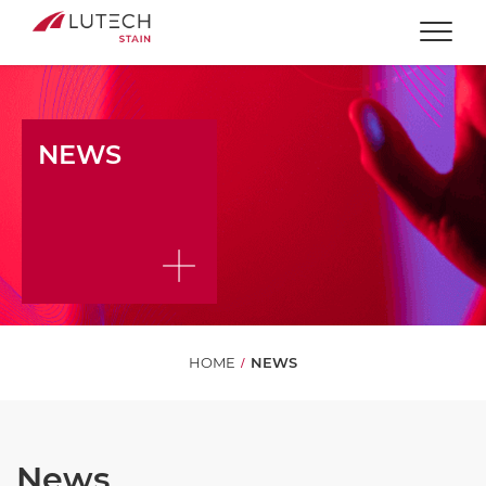
Togg
NEWS
HOME
NEWS
News