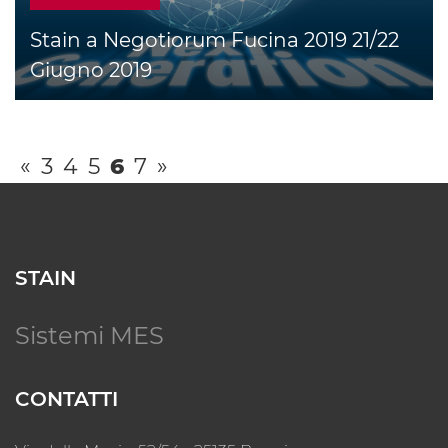
Stain a Negotiorum Fucina 2019 21/22
Giugno 2019
«
3
4
5
6
7
»
STAIN
Sistemi MES
CONTATTI