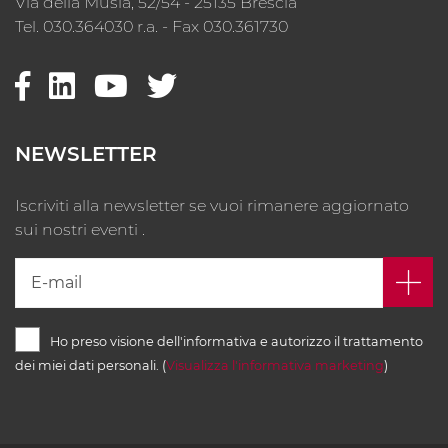
Via della Musia, 52/54 - 25135 Brescia
Tel. 030.364030 r.a. - Fax 030.361730
NEWSLETTER
Iscriviti alla newsletter se vuoi rimanere aggiornato
sui nostri eventi .
Ho preso visione dell'informativa e autorizzo il trattamento
dei miei dati personali. (
Visualizza l'informativa marketing
)