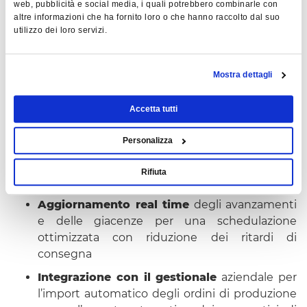
Contabilizzazione automatica
dei tempi e
web, pubblicità e social media, i quali potrebbero combinarle con
altre informazioni che ha fornito loro o che hanno raccolto dal suo
dei pezzi buoni e scarti con esatta
utilizzo dei loro servizi.
costificazione per ogni fase
Contabilizzazione delle rilavorazioni
e dei
relativi costi
Mostra dettagli
Eliminazione totale errori
di trascrizione o
Accetta tutti
dimenticanze perché si elimina la
compilazione manuale di rapporti di
Personalizza
produzione in campo fonte di continue e
costose rettifiche manuali da parte dei
Rifiuta
responsabili
Aggiornamento real time
degli avanzamenti
e delle giacenze per una schedulazione
ottimizzata con riduzione dei ritardi di
consegna
Integrazione con il gestionale
aziendale per
l’import automatico degli ordini di produzione