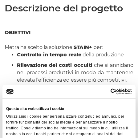
Descrizione del progetto
OBIETTIVI
Metra ha scelto la soluzione
STAIN+
per:
Controllo in tempo reale
della produzione
Rilevazione dei costi occulti
che si annidano
nei processi produttivi in modo da mantenere
elevata l’efficienza ed essere più competitivi.
VANTAGGI OTTENUTI
Questo sito web utilizza i cookie
I principali vantaggi organizzativi ed economici
Utilizziamo i cookie per personalizzare contenuti ed annunci, per
fornire funzionalità dei social media e per analizzare il nostro
ottenuti con l’installazione della
traffico. Condividiamo inoltre informazioni sul modo in cui utilizza il
soluzione
STAIN+
sono:
nostro sito con i nostri partner che si occupano di analisi dei dati