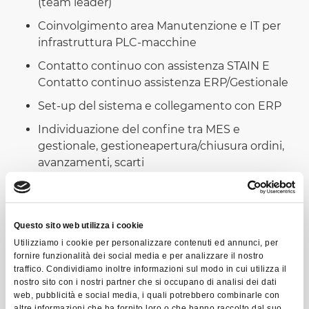
(team leader)
Coinvolgimento area Manutenzione e IT per
infrastruttura PLC-macchine
Contatto continuo con assistenza STAIN E
Contatto continuo assistenza ERP/Gestionale
Set-up del sistema e collegamento con ERP
Individuazione del confine tra MES e
gestionale, gestioneapertura/chiusura ordini,
avanzamenti, scarti
Step 2 - Aspetti metodologici
Identificazione del tipo di attività: manuale/
Questo sito web utilizza i cookie
automatica - da qui configurazione
Utilizziamo i cookie per personalizzare contenuti ed annunci, per
e formazione del personale.
fornire funzionalità dei social media e per analizzare il nostro
traffico. Condividiamo inoltre informazioni sul modo in cui utilizza il
Prepararazione delle postazioni
nostro sito con i nostri partner che si occupano di analisi dei dati
ergonomicamente con lo stretto necessario:
web, pubblicità e social media, i quali potrebbero combinarle con
altre informazioni che ha fornito loro o che hanno raccolto dal suo