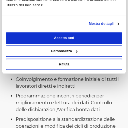
tablet o pc, pistola barcode, dichiarazioni
utilizzo dei loro servizi.
Scelta delle causali e dei fermi con i team
leader e gli operatori
Mostra dettagli
Raccolta dati per uniformarne la ripetibilità
Accetta tutti
Step 3 - Aspetti organizzativi interni
Personalizza
Inserimento graduale nei reparti
Sensibilizzazione all’uso del badge in quanto
Rifiuta
importante per il sistema
Coinvolgimento e formazione iniziale di tutti i
lavoratori diretti e indiretti
Programmazione incontri periodici per
miglioramento e lettura dei dati. Controllo
delle dichiarazioni/Verifica bontà dati
Predisposizione alla standardizzazione delle
operazioni e modifica dei cicli di produzione