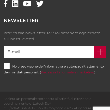
NEWSLETTER
Iscriviti alla newsletter se vuoi rimanere aggiornato
sui nostri eventi .
Ho preso visione dell'informativa e autorizzo il trattamento
dei miei dati personali. (
Visualizza l'informativa marketing
)
Società unipersonale sottoposta all’attività di direzione e
coordinamento di Lutech SpA
C.F. / P.IVA: 03484500172 - © Copyright 2023 - All rights reserved -