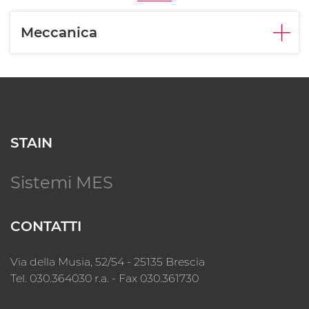
Meccanica
STAIN
Sistemi MES
CONTATTI
Via della Musia, 52/54 - 25135 Brescia
Tel. 030.364030 r.a. - Fax 030.361730