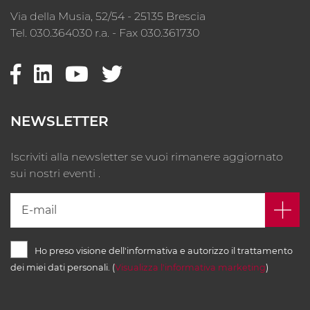
Via della Musia, 52/54 - 25135 Brescia
Tel. 030.364030 r.a. - Fax 030.361730
NEWSLETTER
Iscriviti alla newsletter se vuoi rimanere aggiornato
sui nostri eventi .
Ho preso visione dell'informativa e autorizzo il trattamento
dei miei dati personali. (
Visualizza l'informativa marketing
)