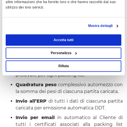
spedizioni
altre informazioni che ha fornito loro o che hanno raccolto dal suo
utilizzo dei loro servizi.
Informatizzazione delle
consegne
(packing list)
Informatizzazione dei
trasporti
Mostra dettagli
Controllo in tempo reale
della compatibilità
del materiale prelevato rispetto a quello da
Accetta tutti
spedire con prevenzione di errori di
caricamento e non conformità sullo stato del
Personalizza
materiale caricato
Rifiuta
Visibilità ubicazione
del materiale da
prelevare per ogni packing list.
Quadratura peso
complessivo automezzo con
la somma dei pesi di ciascuna partita caricata.
Invio all’ERP
di tutti i dati di ciascuna partita
caricata per emissione automatica DDT.
Invio per email
in automatico al Cliente di
tutti i certificati associati alla packing list