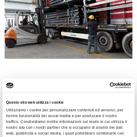
Gestione Spedizione
Materiale
Questo sito web utilizza i cookie
Utilizziamo i cookie per personalizzare contenuti ed annunci, per
fornire funzionalità dei social media e per analizzare il nostro
traffico. Condividiamo inoltre informazioni sul modo in cui utilizza il
Import automatico
da ERP aziendali degli
nostro sito con i nostri partner che si occupano di analisi dei dati
ordini di vendita per approntamento
web, pubblicità e social media, i quali potrebbero combinarle con