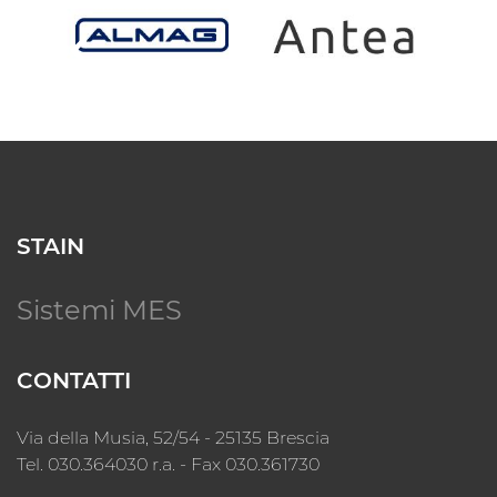
STAIN
Sistemi MES
CONTATTI
Via della Musia, 52/54 - 25135 Brescia
Tel. 030.364030 r.a. - Fax 030.361730