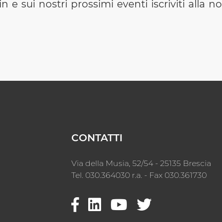
e sui nostri prossimi eventi iscriviti alla n
CONTATTI
Via della Musia, 52/54 - 25135 Brescia
Tel. 030.364030 r.a. - Fax 030.361730