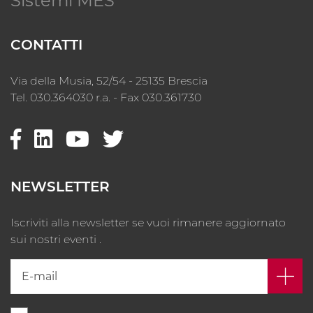
Sistemi MES
CONTATTI
Via della Musia, 52/54 - 25135 Brescia
Tel. 030.364030 r.a. - Fax 030.361730
NEWSLETTER
Iscriviti alla newsletter se vuoi rimanere aggiornato
sui nostri eventi .