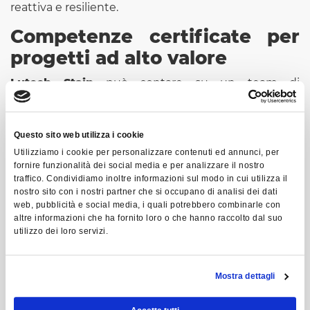
reattiva e resiliente.
Competenze certificate per
progetti ad alto valore
Lutech Stain
può contare su un team di
sviluppatori e consulenti certificati su DELMIA
Ortems
, in grado di accompagnare le aziende
dall’analisi iniziale all’implementazione e
Questo sito web utilizza i cookie
all’integrazione con MES, ERP e sistemi di fabbrica.
Utilizziamo i cookie per personalizzare contenuti ed annunci, per
Grazie a queste competenze, siamo in grado di
fornire funzionalità dei social media e per analizzare il nostro
traffico. Condividiamo inoltre informazioni sul modo in cui utilizza il
offrire un servizio end-to-end che unisce gestione
nostro sito con i nostri partner che si occupano di analisi dei dati
operativa, pianificazione avanzata e ottimizzazione
web, pubblicità e social media, i quali potrebbero combinarle con
della supply chain.
altre informazioni che ha fornito loro o che hanno raccolto dal suo
utilizzo dei loro servizi.
Un ecosistema integrato
Oltre a Ortems, la suite comprende anche
DELMIA
Mostra dettagli
Quintiq
, dedicata alla pianificazione estesa della
catena del valore. Pur in modo complementare,