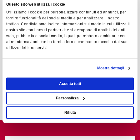
16.30 Il modello organizzativo "LEAN" nella
Questo sito web utilizza i cookie
produzione di WestRock - vantaggi e risultati
Utilizziamo i cookie per personalizzare contenuti ed annunci, per
fornire funzionalità dei social media e per analizzare il nostro
ottenuti
traffico. Condividiamo inoltre informazioni sul modo in cui utilizza il
Dott. Francesco Rossi - Operation Manager
nostro sito con i nostri partner che si occupano di analisi dei dati
WestRock
web, pubblicità e social media, i quali potrebbero combinarle con
altre informazioni che ha fornito loro o che hanno raccolto dal suo
utilizzo dei loro servizi.
17.00
VISITA GUIDATA IN STABILIMENTO
18.15 Un cordiale aperitivo a conclusione della visita
Mostra dettagli
Accetta tutti
SE VUOI RIMANERE INFORMATO SUI NOSTRI
PROSSIMI EVENTI COMPILA IL FORM QUI SOTTO!
Personalizza
Rifiuta