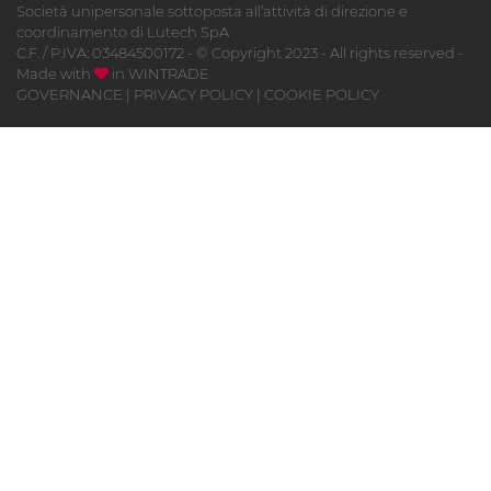
Società unipersonale sottoposta all’attività di direzione e
coordinamento di Lutech SpA
C.F. / P.IVA: 03484500172 - © Copyright 2023 - All rights reserved -
Made with
in
WINTRADE
GOVERNANCE
|
PRIVACY POLICY
|
COOKIE POLICY