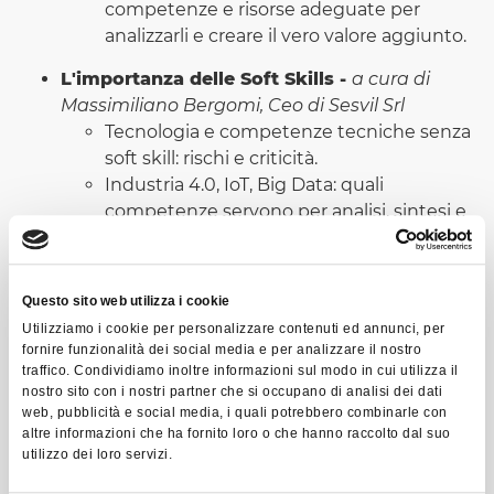
competenze e risorse adeguate per
analizzarli e creare il vero valore aggiunto.
L'importanza delle Soft Skills -
a cura di
Massimiliano Bergomi, Ceo di Sesvil Srl
Tecnologia e competenze tecniche senza
soft skill: rischi e criticità.
Industria 4.0, IoT, Big Data: quali
competenze servono per analisi, sintesi e
interpretazione dei dati?
Come valutare in modo scientifico le soft
skill nella propria organizzazione.
Questo sito web utilizza i cookie
Come formare le soft skill delle Persone in
Utilizziamo i cookie per personalizzare contenuti ed annunci, per
azienda in modo mirato.
fornire funzionalità dei social media e per analizzare il nostro
traffico. Condividiamo inoltre informazioni sul modo in cui utilizza il
Finanziamenti e Incentivi a
nostro sito con i nostri partner che si occupano di analisi dei dati
supporto
dell’innovazione e della
web, pubblicità e social media, i quali potrebbero combinarle con
altre informazioni che ha fornito loro o che hanno raccolto dal suo
formazione -
a cura di Franco Borin, Senior
utilizzo dei loro servizi.
Consultant di Progest Srl e di Stefano
Inverardi, Responsabile Area Tutela Liquidità e