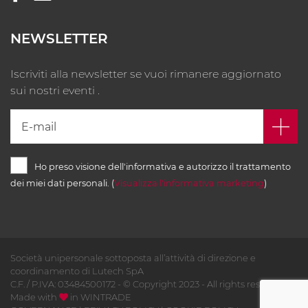
NEWSLETTER
Iscriviti alla newsletter se vuoi rimanere aggiornato
sui nostri eventi .
Ho preso visione dell'informativa e autorizzo il trattamento
dei miei dati personali. (
Visualizza l'informativa marketing
)
Società unipersonale sottoposta all’attività di direzione e
coordinamento di Lutech SpA
C.F. / P.IVA: 03484500172 - © Copyright 2023 - All rights reserved -
Made with
in
WINTRADE