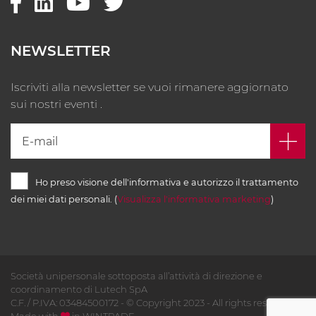
NEWSLETTER
Iscriviti alla newsletter se vuoi rimanere aggiornato
sui nostri eventi .
Ho preso visione dell'informativa e autorizzo il trattamento
dei miei dati personali. (
Visualizza l'informativa marketing
)
Società unipersonale sottoposta all’attività di direzione e
coordinamento di Lutech SpA
C.F. / P.IVA: 03484500172 - © Copyright 2023 - All rights reserved -
Made with
in
WINTRADE