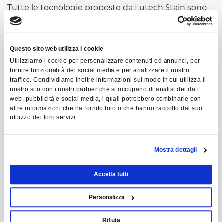
Tutte le tecnologie proposte da Lutech Stain sono
pensate in ottica
Industry 4.0
, integrate con
funzionalità evolute di
Artificial Intelligence
,
capaci di supportare le aziende nell’analisi dei dati,
Questo sito web utilizza i cookie
nella previsione delle criticità e nell’ottimizzazione
Utilizziamo i cookie per personalizzare contenuti ed annunci, per
continua dei processi produttivi.
fornire funzionalità dei social media e per analizzare il nostro
traffico. Condividiamo inoltre informazioni sul modo in cui utilizza il
La partecipazione a
PLAST 2026
rappresenta per
nostro sito con i nostri partner che si occupano di analisi dei dati
Lutech Stain un’importante occasione per
web, pubblicità e social media, i quali potrebbero combinarle con
altre informazioni che ha fornito loro o che hanno raccolto dal suo
confrontarsi con il mercato internazionale, creare
utilizzo dei loro servizi.
nuove sinergie e accompagnare le imprese
manifatturiere verso una produzione sempre più
intelligente, connessa e sostenibile.
Mostra dettagli
Accetta tutti
COMPILA IL FORM E
Personalizza
RICEVI IL PASS
Rifiuta