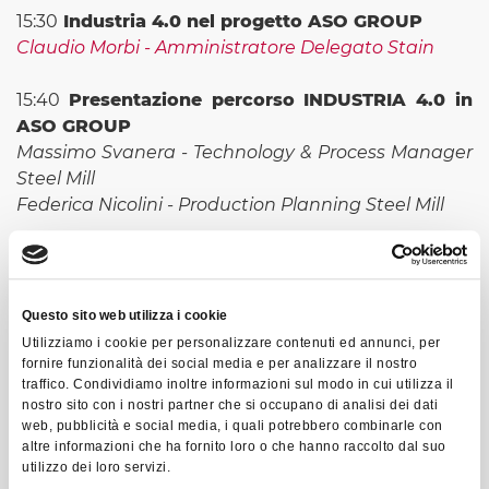
15:30
Industria 4.0 nel progetto ASO GROUP
Claudio Morbi - Amministratore Delegato Stain
15:40
Presentazione percorso INDUSTRIA 4.0 in
ASO GROUP
Massimo Svanera - Technology & Process Manager
Steel Mill
Federica Nicolini - Production Planning Steel Mill
16:30
Visita in stabilimento ASO SIDERURGICA e
ASO FORGE
Questo sito web utilizza i cookie
19:00
Un cordiale aperitivo a fine visita
Utilizziamo i cookie per personalizzare contenuti ed annunci, per
fornire funzionalità dei social media e per analizzare il nostro
traffico. Condividiamo inoltre informazioni sul modo in cui utilizza il
nostro sito con i nostri partner che si occupano di analisi dei dati
SE VUOI RIMANERE INFORMATO SUI NOSTRI
web, pubblicità e social media, i quali potrebbero combinarle con
PROSSIMI EVENTI COMPILA IL FORM QUI SOTTO!
altre informazioni che ha fornito loro o che hanno raccolto dal suo
utilizzo dei loro servizi.