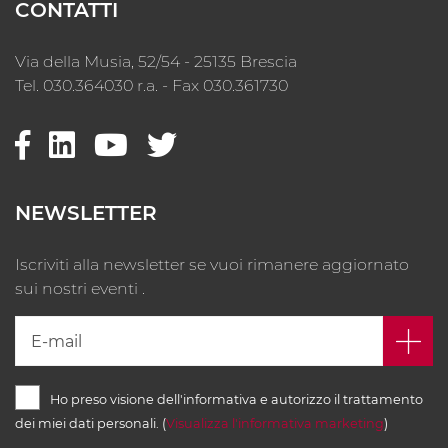
CONTATTI
Via della Musia, 52/54 - 25135 Brescia
Tel. 030.364030 r.a. - Fax 030.361730
NEWSLETTER
Iscriviti alla newsletter se vuoi rimanere aggiornato
sui nostri eventi .
Ho preso visione dell'informativa e autorizzo il trattamento
dei miei dati personali. (
Visualizza l'informativa marketing
)