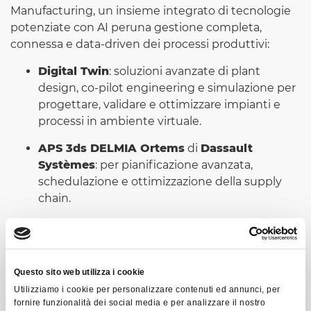
Manufacturing, un insieme integrato di tecnologie
potenziate con AI peruna gestione completa,
connessa e data-driven dei processi produttivi:
Digital Twin
: soluzioni avanzate di plant
design, co-pilot engineering e simulazione per
progettare, validare e ottimizzare impianti e
processi in ambiente virtuale.
APS 3ds DELMIA Ortems
di
Dassault
Systèmes
: per pianificazione avanzata,
schedulazione e ottimizzazione della supply
chain.
Vi aspettiamo a Bologna,
Padiglione 21 – Stand
A12,
per scoprire l’ecosistema completo di soluzioni
Questo sito web utilizza i cookie
Lutech Digital Manufacturing. Compila il form per
Utilizziamo i cookie per personalizzare contenuti ed annunci, per
ricevere il tuo passa gratuito!
fornire funzionalità dei social media e per analizzare il nostro