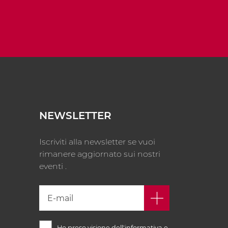
NEWSLETTER
Iscriviti alla newsletter se vuoi
rimanere aggiornato sui nostri
eventi .
Ho preso visione dell'informativa e