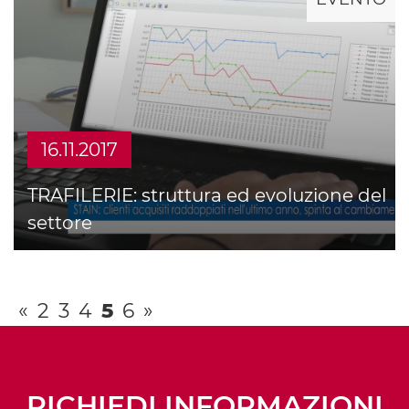
16.11.2017
TRAFILERIE: struttura ed evoluzione del
settore
«
2
3
4
5
6
»
RICHIEDI INFORMAZIONI