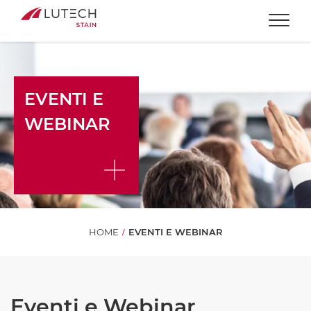
Togg
EVENTI E
WEBINAR
HOME
EVENTI E WEBINAR
Eventi e Webinar