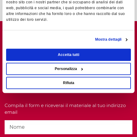
nostro sito con i nostri partner che si occupano di analisi dei dati
web, pubblicità e social media, i quali potrebbero combinarle con
altre informazioni che ha fornito loro o che hanno raccolto dal suo
utilizzo dei loro servizi.
Mostra dettagli
RICHIEDI WHITE PAPER -
Accetta tutti
COME SCEGLIERE UN
Personalizza
SOFTWARE MES, LINEE
Rifiuta
GUIDA E BEST PRACTICE
Compila il form e riceverai il materiale al tuo indirizzo
email