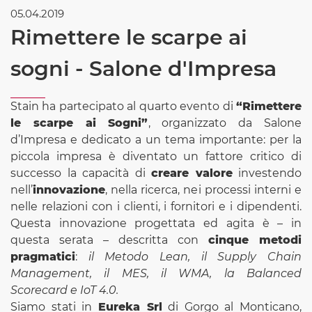
05.04.2019
Rimettere le scarpe ai
sogni - Salone d'Impresa
Stain ha partecipato al quarto evento di
“Rimettere
le scarpe ai Sogni”
, organizzato da Salone
d’Impresa e dedicato a un tema importante: per la
piccola impresa è diventato un fattore critico di
successo la capacità di
creare valore
investendo
nell’
innovazione
, nella ricerca, nei processi interni e
nelle relazioni con i clienti, i fornitori e i dipendenti.
Questa innovazione progettata ed agita è – in
questa serata – descritta con
cinque metodi
pragmatici
:
il Metodo Lean, il Supply Chain
Management, il MES, il WMA, la Balanced
Scorecard e IoT 4.0.
Siamo stati in
Eureka Srl
di Gorgo al Monticano,