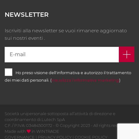
NEWSLETTER
Iscriviti alla newsletter se vuoi rimanere aggiornato
sui nostri eventi .
Ho preso visione dell'informativa e autorizzo il trattamento
dei miei dati personali. (
Visualizza l'informativa marketing
)
Società unipersonale sottoposta all’attività di direzione e
coordinamento di Lutech SpA
C.F. / P.IVA: 03484500172 - © Copyright 2023 - All rights reserved -
Made with
in
WINTRADE
GOVERNANCE
|
PRIVACY POLICY
|
COOKIE POLICY