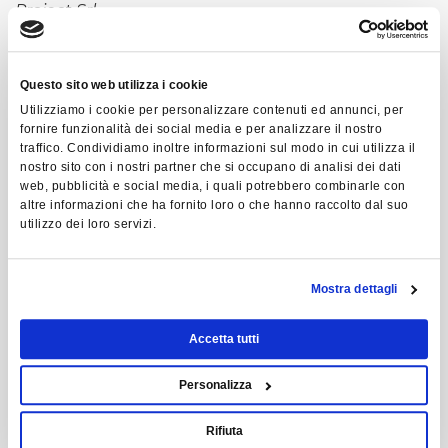
Project Srl
Marco Crasnich,
CEO Overlog Srl
Francesco Culos,
Account Relationship Leader
auxiell
Questo sito web utilizza i cookie
Dario Favaretto,
CEO & Project Manager MULTI
Utilizziamo i cookie per personalizzare contenuti ed annunci, per
LEVEL Consulting Srl
fornire funzionalità dei social media e per analizzare il nostro
traffico. Condividiamo inoltre informazioni sul modo in cui utilizza il
Antonio Loborgo,
Territory Business Manager Cisco
nostro sito con i nostri partner che si occupano di analisi dei dati
Italia
web, pubblicità e social media, i quali potrebbero combinarle con
Claudio Morbi,
Amministratore Delegato Stain Srl
altre informazioni che ha fornito loro o che hanno raccolto dal suo
19.00 – 19.45: Esperienze Aziendali
utilizzo dei loro servizi.
Cristina Cera,
Export Sales Manager Cartotecnica
Postumia SpA
Mostra dettagli
Giovanni Covre,
Purchasing Manager Eureka Srl
Fabio Maggio,
IT Manager Bedeschi SpA
Accetta tutti
Carlo Miotto,
Presidente IMESA SpA
Conduttori:
Personalizza
Edoardo Antonino,
Responsabile Eventi Salone
d’Impresa SpA
Rifiuta
Ferdinando Azzariti,
Presidente Salone d’Impresa