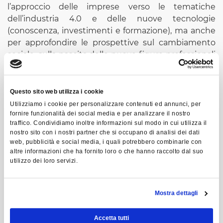
l’approccio delle imprese verso le tematiche
dell’industria 4.0 e delle nuove tecnologie
(conoscenza, investimenti e formazione), ma anche
per approfondire le prospettive sul cambiamento
sociale, sulla nascita delle nuove figure professionali
e sul ruolo dell’uomo nella fabbrica digitale.
PROGRAMMA
Questo sito web utilizza i cookie
14.30 Registrazione accrediti
Utilizziamo i cookie per personalizzare contenuti ed annunci, per
15.00 Inizio lavori
fornire funzionalità dei social media e per analizzare il nostro
traffico. Condividiamo inoltre informazioni sul modo in cui utilizza il
nostro sito con i nostri partner che si occupano di analisi dei dati
Saluti istituzionali
web, pubblicità e social media, i quali potrebbero combinarle con
Giuseppe Pasini
- Presidente AIB Associazione
altre informazioni che ha fornito loro o che hanno raccolto dal suo
Industriale Bresciana
utilizzo dei loro servizi.
Presentazione dati osservatorio MECSPE focus
Mostra dettagli
Lombardia
Alessandro Marini
- AFIL Associazione Fabbrica
Accetta tutti
Intelligente Lombardia